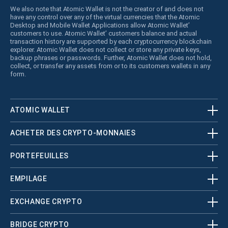
We also note that Atomic Wallet is not the creator of and does not
have any control over any of the virtual currencies that the Atomic
Desktop and Mobile Wallet Applications allow Atomic Wallet’
customers to use. Atomic Wallet’ customers balance and actual
transaction history are supported by each cryptocurrency blockchain
explorer. Atomic Wallet does not collect or store any private keys,
backup phrases or passwords. Further, Atomic Wallet does not hold,
collect, or transfer any assets from or to its customers wallets in any
form.
ATOMIC WALLET
ACHETER DES CRYPTO-MONNAIES
PORTEFEUILLES
EMPILAGE
EXCHANGE CRYPTO
BRIDGE CRYPTO