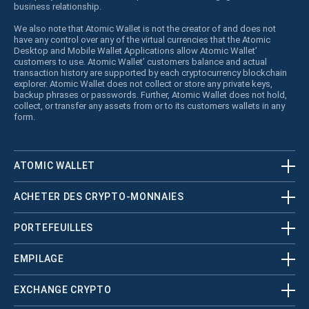
business relationship.
We also note that Atomic Wallet is not the creator of and does not
have any control over any of the virtual currencies that the Atomic
Desktop and Mobile Wallet Applications allow Atomic Wallet’
customers to use. Atomic Wallet’ customers balance and actual
transaction history are supported by each cryptocurrency blockchain
explorer. Atomic Wallet does not collect or store any private keys,
backup phrases or passwords. Further, Atomic Wallet does not hold,
collect, or transfer any assets from or to its customers wallets in any
form.
ATOMIC WALLET
ACHETER DES CRYPTO-MONNAIES
PORTEFEUILLES
EMPILAGE
EXCHANGE CRYPTO