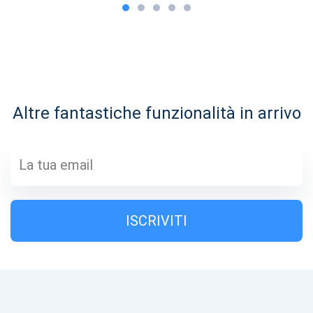
Sii il primo a ricevere gli ultimi aggiornamenti del progetto e
le guide alle cripto
Altre fantastiche funzionalità in arrivo
support@atomicwallet.io
1000.000
ISCRIVITI
Dai un'occhiata a YouTube
ISCRIVITI
Atomic
ISCRIVITI
ISCRIVITI