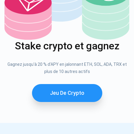
S'abonner
700 000
Découvrez notre YouTube
Atomic
S'abonner
Stake crypto et gagnez
S'ABONNER
Gagnez jusqu'à 20 % d'APY en jalonnant ETH, SOL, ADA, TRX et
plus de 10 autres actifs
Jeu De Crypto