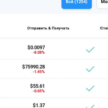
Всё (
1254
)
Мо
Отправить & Получать
Swa
Сте
$0.0097
-8.08%
$75990.28
-1.45%
$55.61
-0.65%
$1.37