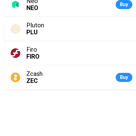
Neo
Buy
NEO
Pluton
PLU
Firo
FIRO
Zcash
Buy
ZEC