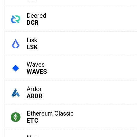
Decred
DCR
Lisk
LSK
Waves
WAVES
Под
Ardor
ARDR
Получа
по крип
Ethereum Classic
supp
ETC