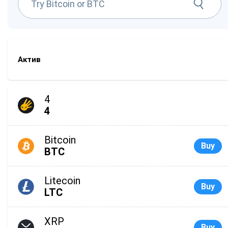
Актив
4
4
Bitcoin
Buy
BTC
Litecoin
Buy
LTC
XRP
Buy