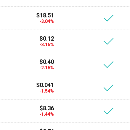
$18.51
-3.04%
$0.12
-3.16%
$0.40
-2.16%
пишитесь на обновления
$0.041
Посетите наш You
йте первыми последние обновления проекта и руко
-1.54%
то
ort@atomicwallet.io
$8.36
-1.44%
700 000
Подписывайс