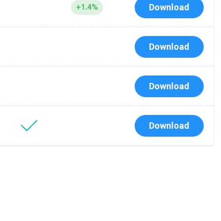
Download
+1.4%
я
Download
Download
Download