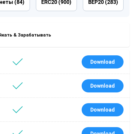
неты (
84
)
ERC20 (
900
)
BEP20 (
283
)
p
йкать & Зарабатывать
Download
Download
Download
Download