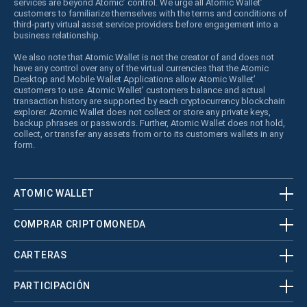
services are beyond Atomic’ control. We urge all Atomic Wallet’
customers to familiarize themselves with the terms and conditions of
third-party virtual asset service providers before engagement into a
business relationship.
We also note that Atomic Wallet is not the creator of and does not
have any control over any of the virtual currencies that the Atomic
Desktop and Mobile Wallet Applications allow Atomic Wallet’
customers to use. Atomic Wallet’ customers balance and actual
transaction history are supported by each cryptocurrency blockchain
explorer. Atomic Wallet does not collect or store any private keys,
backup phrases or passwords. Further, Atomic Wallet does not hold,
collect, or transfer any assets from or to its customers wallets in any
form.
ATOMIC WALLET
COMPRAR CRIPTOMONEDA
CARTERAS
PARTICIPACIÓN