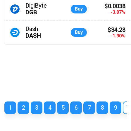
DigiByte
$0.0038
Buy
DGB
-3.87%
Dash
$34.28
Buy
DASH
-1.90%
1
2
3
4
5
6
7
8
9
1