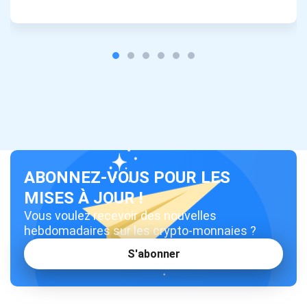
projet et les guides cryptographiques
support@atomicwallet.io
S'abonner
700 000
Découvrez notre YouTube
Atomic
S'abonner
ABONNEZ-VOUS POUR LES
MISES À JOUR !
S'ABONNER
Vous voulez recevoir des nouvelles
hebdomadaires sur les crypto-monnaies ?
S'abonner