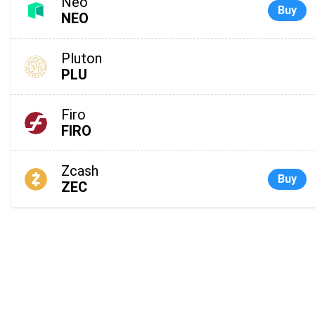
Neo
Buy
NEO
Pluton
PLU
Firo
FIRO
Zcash
Buy
ZEC