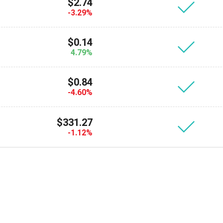
$2.74
Atomic
-3.29%
S'abonner
$0.14
4.79%
S'ABONNER
$0.84
-4.60%
$331.27
-1.12%