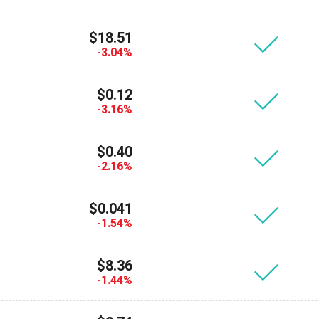
$18.51
-3.04%
$0.12
-3.16%
$0.40
-2.16%
nez-vous pour les mises à jour
$0.041
Découvrez notre
 premier à recevoir les dernières mises à jour du projet e
-1.54%
YouTube
cryptographiques
ort@atomicwallet.io
$8.36
-1.44%
700 000
S'abonner