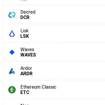
Decred
DCR
Lisk
LSK
Waves
WAVES
Abon
Ardor
ARDR
Soyez le
guides 
Ethereum Classic
supp
ETC