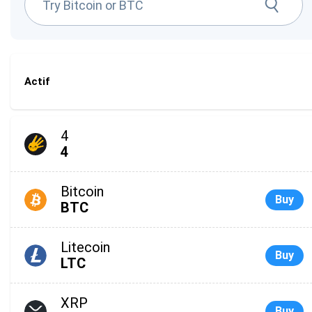
Actif
4
4
Bitcoin
Buy
BTC
Litecoin
Buy
LTC
XRP
Buy