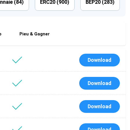
nnaie (
84
)
ERC20 (
900
)
BEP20 (
283
)
p
Pieu & Gagner
Download
Download
Download
Download