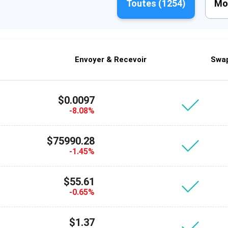
Toutes (
1254
)
Mo
Envoyer & Recevoir
Swa
$0.0097
-8.08%
$75990.28
-1.45%
$55.61
-0.65%
$1.37