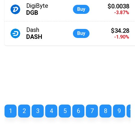
DigiByte
$0.0038
Buy
DGB
-3.87%
Dash
$34.28
Buy
DASH
-1.90%
1
2
3
4
5
6
7
8
9
1