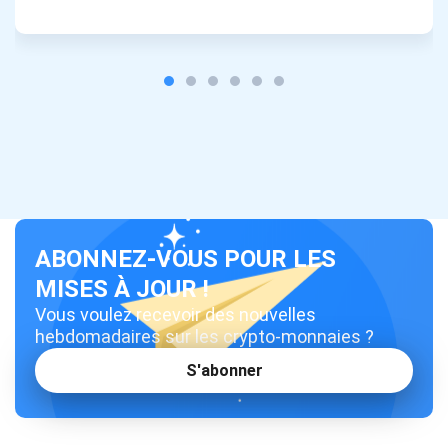
projet et les guides cryptographiques
support@atomicwallet.io
S'abonner
700 000
Découvrez notre YouTube
Atomic
S'abonner
ABONNEZ-VOUS POUR LES
MISES À JOUR !
S'ABONNER
Vous voulez recevoir des nouvelles
hebdomadaires sur les crypto-monnaies ?
S'abonner