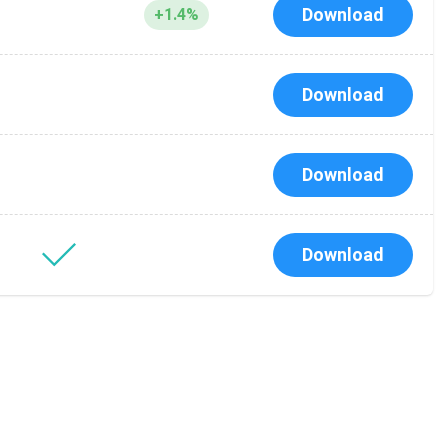
Download
+1.4%
я
Download
Download
Download