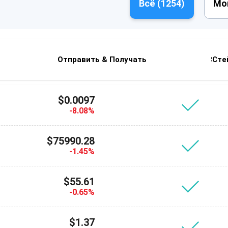
Всё (
1254
)
Мо
Отправить & Получать
Swa
Сте
$0.0097
-8.08%
$75990.28
-1.45%
$55.61
-0.65%
$1.37