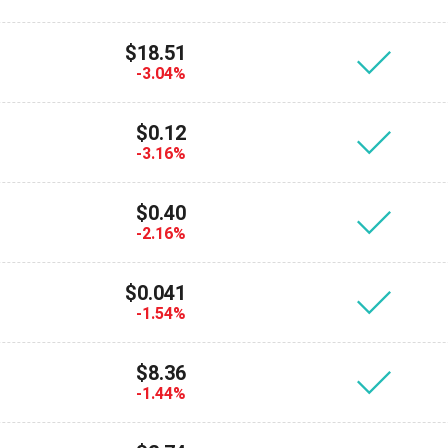
$18.51
-3.04%
$0.12
-3.16%
$0.40
-2.16%
пишитесь на обновления
$0.041
Посетите наш You
йте первыми последние обновления проекта и руко
-1.54%
то
ort@atomicwallet.io
$8.36
-1.44%
700 000
Подписывайс