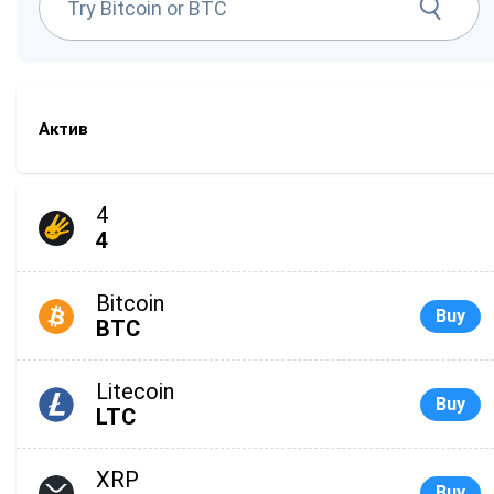
Актив
4
4
Bitcoin
Buy
BTC
Litecoin
Buy
LTC
XRP
Buy