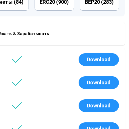
неты (
84
)
ERC20 (
900
)
BEP20 (
283
)
p
йкать & Зарабатывать
Download
Download
Download
Download