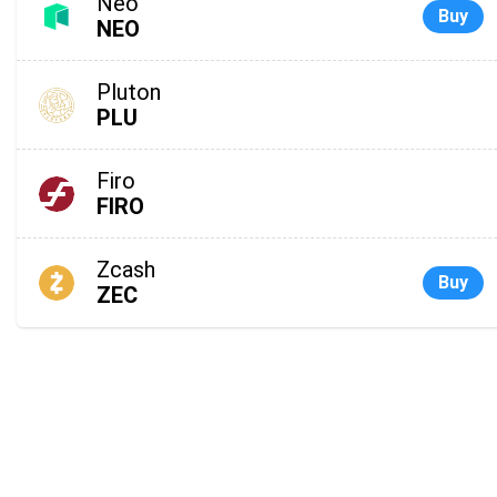
Neo
Buy
NEO
Pluton
PLU
Firo
FIRO
Zcash
Buy
ZEC