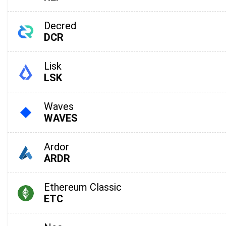
Decred
DCR
Lisk
LSK
Waves
WAVES
Под
Ardor
ARDR
Получа
по крип
Ethereum Classic
supp
ETC